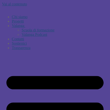
Vai al contenuto
Chi siamo
Progetti
Valanga
Scuola di formazione
Valanga Podcast
Contatti
Sostienici
Trasparenza