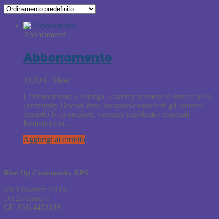
Abbonamenti
Abbonamento
10,00
€
/ Mese
L’abbonamento a Valanga Academy permette di entrare nella
community Discord dove verranno comunicati gli annunci
riguardo la formazione, verranno pubblicati i materiali
formativi e ci…
Aggiungi al carrello
Rise Up Community APS
Via Chiabrera 7/11b,
16123 Genova
CF: 95114450109